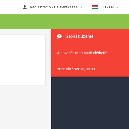
Regisztráció / Bejelentkezés
HU / EN
Gépház üzenet
A nevezés mostantól elérhető!
2025 október 15, 08:00